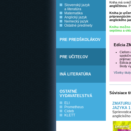
Kniha má sviež
Slovenský jazyk
angličtinou
. 
a literatúra
Matematika
Kniha je urče
pripravujúcim
Anglický jazyk
anglického ja
Nemecký jazyk
Ostatné predmety
Knihu možno
septimu a okt
PRE PREDŠKOLÁKOV
Edícia 
Cieľom e
spoločn
PRE UČITEĽOV
prijíma
Edícia 
školy v
Všetky titu
INÁ LITERATÚRA
OSTATNÉ
Súvisiace ti
VYDAVATEĽSTVÁ
ELI
ZMATURU
Prometheus
JAZYKA 1
Cideb
Sprievodca
KLETT
anglického