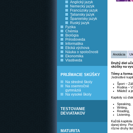
Anglický jazyk
Nemecký jazyk
Francúzsky jazyk
Taliansky jazyk
Španielsky jazyk
Ruský jazyk
Fyzika
Chémia
Biológia
Prírodoveda
Informatika
Etická výchova
Náuka o spoločnosti
Anotácia
U
Ekonomika
Vlastiveda
Druhý diel uč
skúšky na vys
Témy a forma
PRIJÍMACIE SKÚŠKY
Jednotlivé kap
Na stredné školy
Šport – Záľ
Na osemročné
Rodina – V
gymnáziá
Mládež a je
Na vysoké školy
Kapitoly sú ďal
Speaking,
Writing,
TESTOVANIE
Reading,
DEVIATAKOV
Listening.
Každá kapitola
danej témy. Po
rôzne druhy lis
MATURITA