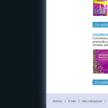
GRAMMAR
Cvičebnica
gramatiky 
stredne po
Domov
O nás
Ako nakupovať