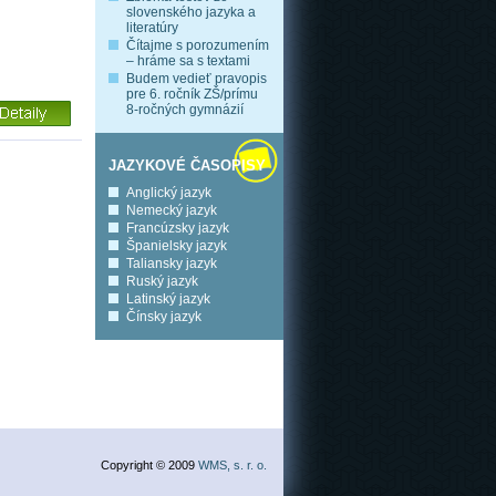
slovenského jazyka a
literatúry
Čítajme s porozumením
– hráme sa s textami
Budem vedieť pravopis
pre 6. ročník ZŠ/prímu
8-ročných gymnázií
JAZYKOVÉ ČASOPISY
Anglický jazyk
Nemecký jazyk
Francúzsky jazyk
Španielsky jazyk
Taliansky jazyk
Ruský jazyk
Latinský jazyk
Čínsky jazyk
Copyright © 2009
WMS, s. r. o.