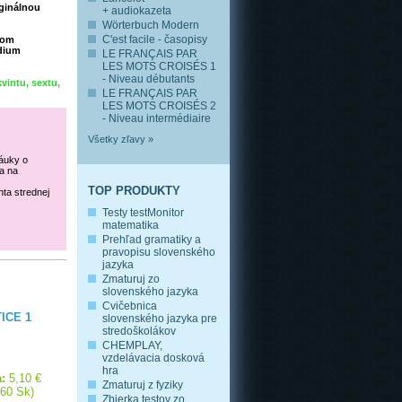
ginálnou
+ audiokazeta
Wörterbuch Modern
C'est facile - časopisy
tom
údium
LE FRANÇAIS PAR
LES MOTS CROISÉS 1
- Niveau débutants
vintu, sextu,
LE FRANÇAIS PAR
LES MOTS CROISÉS 2
- Niveau intermédiaire
Všetky zľavy »
náuky o
a na
TOP PRODUKTY
ta strednej
Testy testMonitor
matematika
Prehľad gramatiky a
pravopisu slovenského
jazyka
Zmaturuj zo
slovenského jazyka
Cvičebnica
ICE 1
slovenského jazyka pre
stredoškolákov
CHEMPLAY,
vzdelávacia dosková
hra
:
5,10 €
Zmaturuj z fyziky
,60 Sk)
Zbierka testov zo