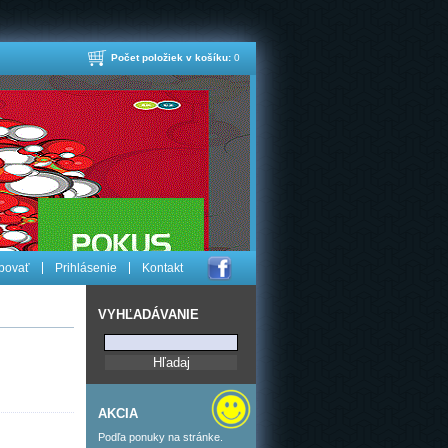
Počet položiek v košíku:
0
povať
Prihlásenie
Kontakt
VYHĽADÁVANIE
AKCIA
Podľa ponuky na stránke.