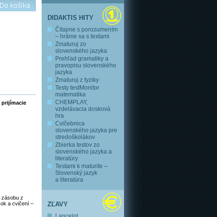
DIDAKTIS HITY
Čítajme s porozumením
– hráme sa s textami
Zmaturuj zo
slovenského jazyka
Prehľad gramatiky a
pravopisu slovenského
jazyka
Zmaturuj z fyziky
Testy testMonitor
matematika
CHEMPLAY,
 prijímacie
vzdelávacia dosková
hra
Cvičebnica
slovenského jazyka pre
stredoškolákov
Zbierka testov zo
slovenského jazyka a
literatúry
Testami k maturite –
Slovenský jazyk
a literatúra
ú zásobu z
k a cvičení –
ZĽAVY
Lancelot