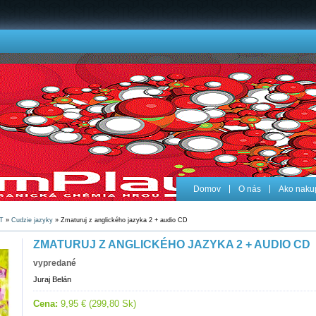
Domov
O nás
Ako naku
T
»
Cudzie jazyky
» Zmaturuj z anglického jazyka 2 + audio CD
ZMATURUJ Z ANGLICKÉHO JAZYKA 2 + AUDIO CD
vypredané
Juraj Belán
Cena:
9,95 € (299,80 Sk)