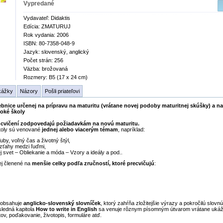
Vypredané
Vydavateľ: Didaktis
Edícia: ZMATURUJ
Rok vydania: 2006
ISBN: 80-7358-048-9
Jazyk: slovenský, anglický
Počet strán: 256
Väzba: brožovaná
Rozmery: B5 (17 x 24 cm)
kážky
Názory
Pošli priateľovi
ebnice určenej na prípravu na maturitu (vrátane novej podoby maturitnej skúšky) a na
oké školy
 cvičení zodpovedajú požiadavkám na novú maturitu.
itoly sú venované
jednej alebo viacerým témam
, napríklad:
uby, voľný čas a životný štýl,
zťahy medzi ľuďmi,
j svet – Obliekanie a móda – Vzory a ideály a pod..
ej členené na
menšie celky podľa zručností, ktoré precvičujú
:
 obsahuje
anglicko-slovenský slovníček
, ktorý zahŕňa zložitejšie výrazy a pokročilú slovn
sledná kapitola
How to write in English
sa venuje rôznym písomným útvarom vrátane ukážo
tov, poďakovanie, životopis, formuláre atď.