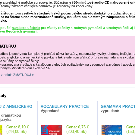
e a prehľadné grafické spracovanie. Súčasťou je i
80-minútové audio-CD nahovorené ori
Písomný záznam všetkých nahrávok je zaradený na konci knihy.
ná študentom všetkých stredných škôl počas celého stredoškolského štúdia, študen
 sa na štátne alebo medzinárodné skúšky, ich učiteľom a ostatným záujemcom o št
zyka.
 použiť
namiesto učebníc
pre všetky ročníky 4-ročných gymnázií a stredných škôl aj k
ávu 8-ročných gymnázií
.
ZMATURUJ
dície je poskytnúť kompletný prehľad učiva literatúry, matematiky, fyziky, chémie, biológie, 
osti, anglického a nemeckého jazyka, a tak študentom uľahčiť prípravu na maturitnú skúšku 
cie skúšky na vysoké školy.
je spracovaná v súlade s katalógom cieľových požiadaviek na vedomosti a zručnosti absolven
ydaným Ministerstvom školstva SR.
ly z edície ZMATURUJ »
tuly
J Z ANGLICKÉHO
VOCABULARY PRACTICE
GRAMMAR PRACT
Vypredané
vypredané
 gramatikou
 jazyka
Cena:
8,10 €
Cena:
6,75 €
Cena
(244,00 Sk)
(203,40 Sk)
(153