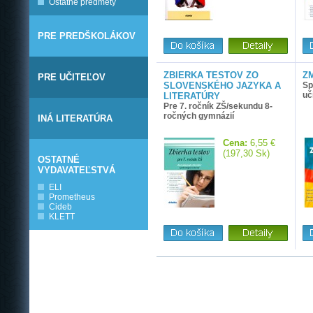
Ostatné predmety
PRE PREDŠKOLÁKOV
ZBIERKA TESTOV ZO
Z
PRE UČITEĽOV
SLOVENSKÉHO JAZYKA A
Sp
uč
LITERATÚRY
Pre 7. ročník ZŠ/sekundu 8-
ročných gymnázií
INÁ LITERATÚRA
Cena:
6,55 €
(197,30 Sk)
OSTATNÉ
VYDAVATEĽSTVÁ
ELI
Prometheus
Cideb
KLETT