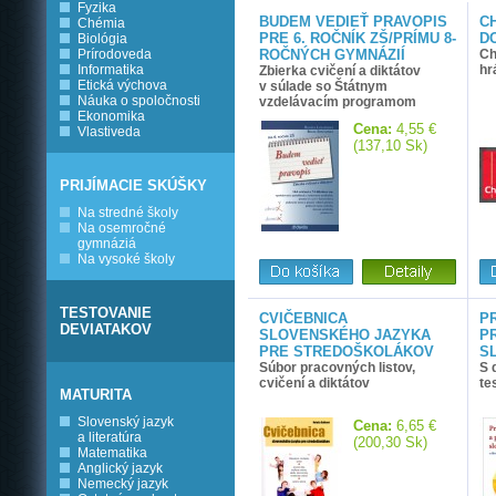
Fyzika
BUDEM VEDIEŤ PRAVOPIS
C
Chémia
PRE 6. ROČNÍK ZŠ/PRÍMU 8-
D
Biológia
Prírodoveda
ROČNÝCH GYMNÁZIÍ
Ch
Informatika
hr
Zbierka cvičení a diktátov
Etická výchova
v súlade so Štátnym
Náuka o spoločnosti
vzdelávacím programom
Ekonomika
Cena:
4,55 €
Vlastiveda
(137,10 Sk)
PRIJÍMACIE SKÚŠKY
Na stredné školy
Na osemročné
gymnáziá
Na vysoké školy
TESTOVANIE
CVIČEBNICA
P
DEVIATAKOV
SLOVENSKÉHO JAZYKA
P
PRE STREDOŠKOLÁKOV
S
Súbor pracovných listov,
S 
cvičení a diktátov
te
MATURITA
Slovenský jazyk
Cena:
6,65 €
a literatúra
(200,30 Sk)
Matematika
Anglický jazyk
Nemecký jazyk