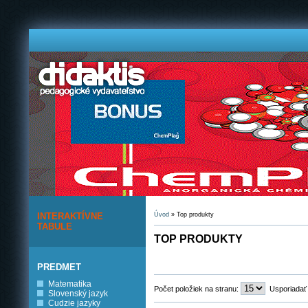
INTERAKTÍVNE
Úvod
» Top produkty
TABULE
TOP PRODUKTY
PREDMET
Matematika
Počet položiek na stranu:
Usporiadať
Slovenský jazyk
Cudzie jazyky