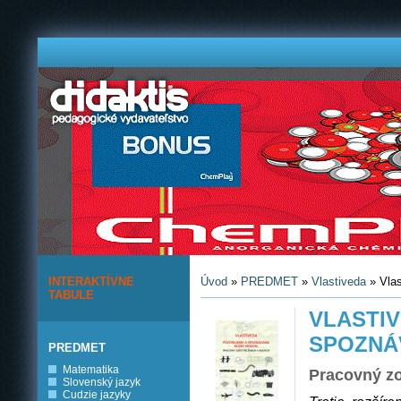
INTERAKTÍVNE
Úvod
»
PREDMET
»
Vlastiveda
» Vlas
TABULE
VLASTIV
SPOZNÁ
PREDMET
Matematika
Pracovný zo
Slovenský jazyk
Cudzie jazyky