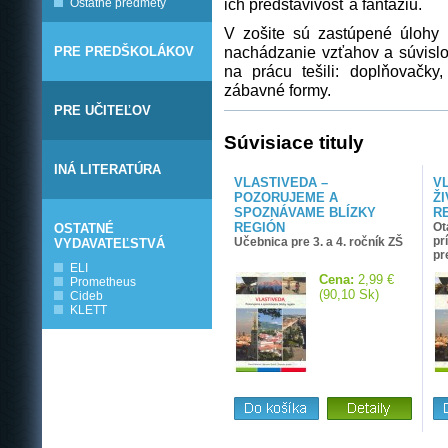
ich predstavivosť a fantáziu.
Ostatné predmety
V zošite sú zastúpené úlohy 
nachádzanie vzťahov a súvislos
PRE PREDŠKOLÁKOV
na prácu tešili: doplňovačky
zábavné formy.
PRE UČITEĽOV
Súvisiace tituly
INÁ LITERATÚRA
VLASTIVEDA –
V
POZORUJEME A
Ž
SPOZNÁVAME BLÍZKY
R
REGIÓN
Ot
OSTATNÉ
pr
Učebnica pre 3. a 4. ročník ZŠ
VYDAVATEĽSTVÁ
pr
ELI
Cena:
2,99 €
Prometheus
(90,10 Sk)
Cideb
KLETT