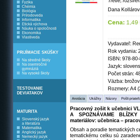
Tretie, rozšír
Fyzika
Chémia
Dana Kollárov
Biológia
Prírodoveda
Informatika
Cena:
1,49 
Etická výchova
Náuka o spoločnosti
Ekonomika
Vlastiveda
Vydavateľ: Ren
Rok vydania: 
PRIJÍMACIE SKÚŠKY
ISBN: 978-80
Na stredné školy
Na osemročné
Jazyk: sloven
gymnáziá
Počet strán: 4
Na vysoké školy
Väzba: brožo
Rozmery: A4 (
TESTOVANIE
DEVIATAKOV
Anotácia
Ukážky
Názory
Pošli priateľ
Pracovný zošit k učebnici
V
MATURITA
A SPOZNÁVAME BLÍZKY
Slovenský jazyk
materiálov: učebnica – pracov
a literatúra
Matematika
Obsah a poradie tematických 
Anglický jazyk
tematickému celku sú zaradené 
Nemecký jazyk