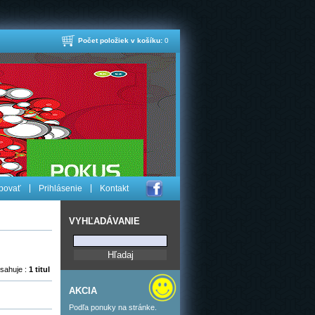
Počet položiek v košíku:
0
povať
Prihlásenie
Kontakt
VYHĽADÁVANIE
sahuje :
1 titul
AKCIA
Podľa ponuky na stránke.