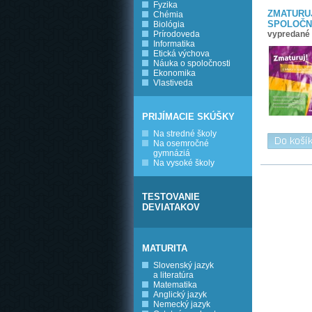
Fyzika
ZMATURUJ
Chémia
SPOLOČN
Biológia
Prírodoveda
vypredané
Informatika
Etická výchova
Náuka o spoločnosti
Ekonomika
Vlastiveda
PRIJÍMACIE SKÚŠKY
Na stredné školy
Na osemročné
gymnáziá
Na vysoké školy
TESTOVANIE
DEVIATAKOV
MATURITA
Slovenský jazyk
a literatúra
Matematika
Anglický jazyk
Nemecký jazyk