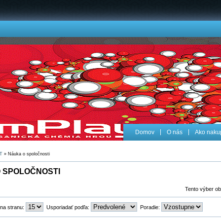
Domov
O nás
Ako naku
T
» Náuka o spoločnosti
 SPOLOČNOSTI
Tento výber ob
 na stranu:
Usporiadať podľa:
Poradie: