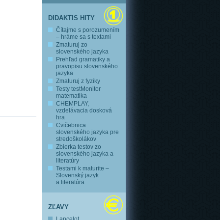
DIDAKTIS HITY
Čítajme s porozumením
– hráme sa s textami
Zmaturuj zo
slovenského jazyka
Prehľad gramatiky a
pravopisu slovenského
jazyka
Zmaturuj z fyziky
Testy testMonitor
matematika
CHEMPLAY,
vzdelávacia dosková
hra
Cvičebnica
slovenského jazyka pre
stredoškolákov
Zbierka testov zo
slovenského jazyka a
literatúry
Testami k maturite –
Slovenský jazyk
a literatúra
ZĽAVY
Lancelot