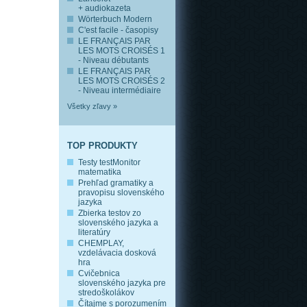
+ audiokazeta
Wörterbuch Modern
C'est facile - časopisy
LE FRANÇAIS PAR
LES MOTS CROISÉS 1
- Niveau débutants
LE FRANÇAIS PAR
LES MOTS CROISÉS 2
- Niveau intermédiaire
Všetky zľavy »
TOP PRODUKTY
Testy testMonitor
matematika
Prehľad gramatiky a
pravopisu slovenského
jazyka
Zbierka testov zo
slovenského jazyka a
literatúry
CHEMPLAY,
vzdelávacia dosková
hra
Cvičebnica
slovenského jazyka pre
stredoškolákov
Čítajme s porozumením