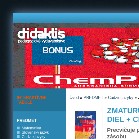
INTERAKTÍVNE
Úvod
»
PREDMET
»
Cudzie jazyky
» 
TABULE
ZMATURU
DIEL + 
PREDMET
Matematika
Precvičuje 
Slovenský jazyk
zásobu
Cudzie jazyky