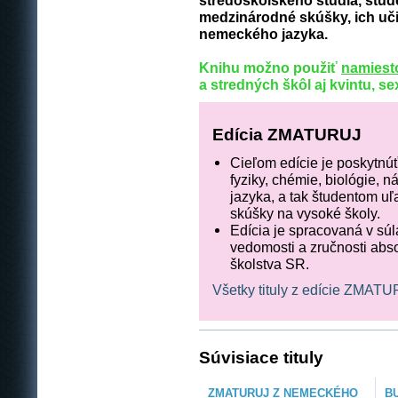
stredoškolského štúdia, štud
medzinárodné skúšky, ich uč
nemeckého jazyka.
Knihu možno použiť
namiest
a stredných škôl aj kvintu, s
Edícia ZMATURUJ
Cieľom edície je poskytnúť
fyziky, chémie, biológie, 
jazyka, a tak študentom uľ
skúšky na vysoké školy.
Edícia je spracovaná v sú
vedomosti a zručnosti abs
školstva SR.
Všetky tituly z edície ZMAT
Súvisiace tituly
ZMATURUJ Z NEMECKÉHO
B