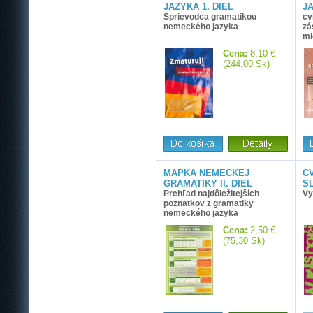
JAZYKA 1. DIEL
J
Sprievodca gramatikou
cv
nemeckého jazyka
zá
mi
Cena:
8,10 €
(244,00 Sk)
MAPKA NEMECKEJ
C
GRAMATIKY II. DIEL
S
Prehľad najdôležitejších
Vy
poznatkov z gramatiky
nemeckého jazyka
Cena:
2,50 €
(75,30 Sk)