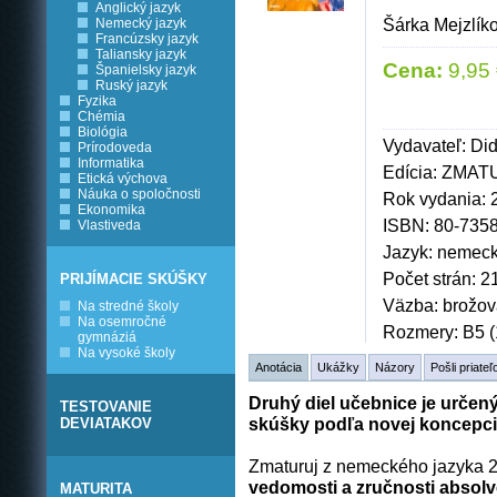
Anglický jazyk
Šárka Mejzlík
Nemecký jazyk
Francúzsky jazyk
Taliansky jazyk
Cena:
9,95 
Španielsky jazyk
Ruský jazyk
Fyzika
Chémia
Biológia
Vydavateľ: Did
Prírodoveda
Informatika
Edícia: ZMA
Etická výchova
Náuka o spoločnosti
Rok vydania: 
Ekonomika
ISBN: 80-735
Vlastiveda
Jazyk: nemeck
Počet strán: 2
PRIJÍMACIE SKÚŠKY
Väzba: brožo
Na stredné školy
Na osemročné
Rozmery: B5 (
gymnáziá
Na vysoké školy
Anotácia
Ukážky
Názory
Pošli priateľ
Druhý diel učebnice je určený
TESTOVANIE
skúšky podľa novej koncepcie
DEVIATAKOV
Zmaturuj z nemeckého jazyka 
vedomosti a zručnosti absolv
MATURITA