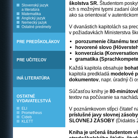
školstva SR.
Študentom poskyt
Slovenský jazyk
ich s možnými typmi zadaní úloh
a literatúra
Matematika
ako sa orientovať v autenticko
Anglický jazyk
Nemecký jazyk
V dvanástich kapitolách sa pre
Ostatné predmety
v požiadavkách Ministerstva šk
porozumenie čítanému text
PRE PREDŠKOLÁKOV
hovorené slovo (Höversteh
konverzácia (Konversation
gramatika (Sprachkompet
PRE UČITEĽOV
Každá kapitola obsahuje
bohat
kapitola predkladá
modelové p
INÁ LITERATÚRA
dokumentov
, napr. úradný či 
Súčasťou knihy je
80-minútov
OSTATNÉ
textov na počúvanie sa nachádz
VYDAVATEĽSTVÁ
V poznámkovom stĺpci čitateľ n
ELI
Prometheus
príslušné javy slovnej zásoby
Cideb
SLOVNEJ ZÁSOBY
(Didaktis
KLETT
Kniha je určená študentom v