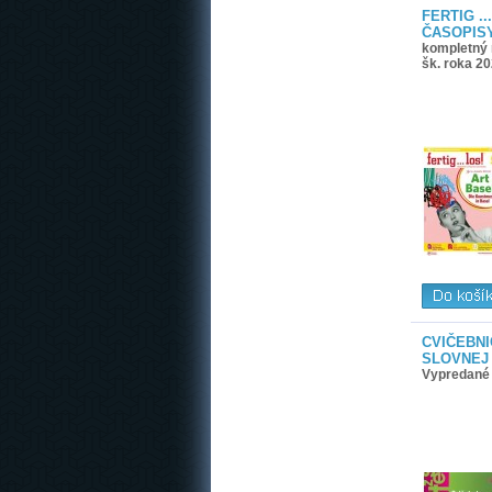
FERTIG ...
ČASOPIS
kompletný r
šk. roka 2
CVIČEBN
SLOVNEJ
Vypredané