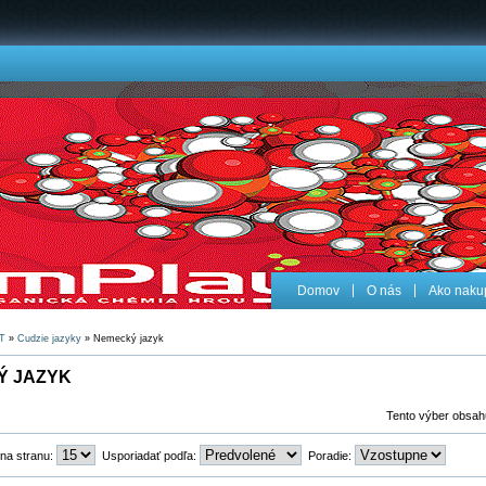
Domov
O nás
Ako naku
T
»
Cudzie jazyky
» Nemecký jazyk
Ý JAZYK
Tento výber obsah
 na stranu:
Usporiadať podľa:
Poradie: