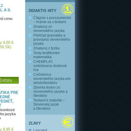
EJ
 A II.
DIDAKTIS HITY
Čítajme s porozumením
nú cenu
– hráme sa s textami
Zmaturuj zo
slovenského jazyka
Prehľad gramatiky a
pravopisu slovenského
:
4,00 €
jazyka
,50 Sk)
Zmaturuj z fyziky
Testy testMonitor
matematika
CHEMPLAY,
vzdelávacia dosková
hra
Cvičebnica
slovenského jazyka pre
stredoškolákov
Zbierka testov zo
slovenského jazyka a
TIKA PRE
literatúry
REDNÉ
Testami k maturite –
VEDIEŤ,
Slovenský jazyk
Ť
a literatúra
konitosti
ho jazyka
m
ZĽAVY
:
8,95 €
Lancelot