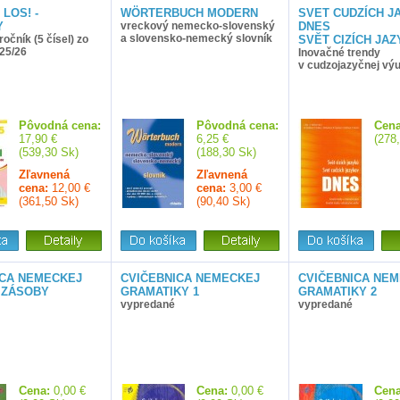
 LOS! -
WÖRTERBUCH MODERN
SVET CUDZÍCH J
Y
vreckový nemecko-slovenský
DNES
a slovensko-nemecký slovník
očník (5 čísel) zo
SVĔT CIZÍCH JA
025/26
Inovačné trendy
v cudzojazyčnej vý
Pôvodná cena:
Pôvodná cena:
Cena
17,90 €
6,25 €
(278
(539,30 Sk)
(188,30 Sk)
Zľavnená
Zľavnená
cena:
12,00 €
cena:
3,00 €
(361,50 Sk)
(90,40 Sk)
ICA NEMECKEJ
CVIČEBNICA NEMECKEJ
CVIČEBNICA NE
 ZÁSOBY
GRAMATIKY 1
GRAMATIKY 2
vypredané
vypredané
Cena:
0,00 €
Cena:
0,00 €
Cena