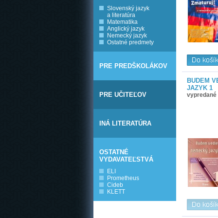
Slovenský jazyk
a literatúra
Matematika
Anglický jazyk
Nemecký jazyk
Ostatné predmety
PRE PREDŠKOLÁKOV
BUDEM V
JAZYK 1
PRE UČITEĽOV
vypredané
INÁ LITERATÚRA
OSTATNÉ
VYDAVATEĽSTVÁ
ELI
Prometheus
Cideb
KLETT