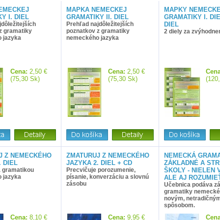
EMECKEJ
MAPKA NEMECKEJ
MAPKY NEMECK
Y I. DIEL
GRAMATIKY II. DIEL
GRAMATIKY I. DIEL
dôležitejších
Prehľad najdôležitejších
DIEL
z gramatiky
poznatkov z gramatiky
2 diely za zvýhodne
 jazyka
nemeckého jazyka
Cena:
2,50 €
Cena:
2,50 €
Cena
(75,30 Sk)
(75,30 Sk)
(120
J Z NEMECKÉHO
ZMATURUJ Z NEMECKÉHO
NEMECKÁ GRAMA
. DIEL
JAZYKA 2. DIEL + CD
ZÁKLADNÉ A ST
 gramatikou
Precvičuje porozumenie,
ŠKOLY - NIELEN 
 jazyka
písanie, konverzáciu a slovnú
ALE AJ ROZUMIE
zásobu
Učebnica podáva zá
gramatiky nemecké
novým, netradičný
spôsobom.
Cena:
8,10 €
Cena:
9,95 €
Cena