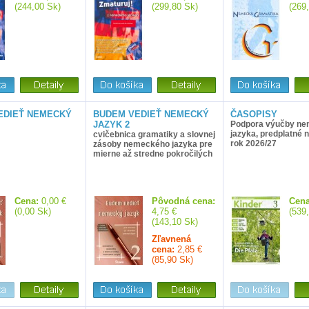
(244,00 Sk)
(299,80 Sk)
(269
EDIEŤ NEMECKÝ
BUDEM VEDIEŤ NEMECKÝ
ČASOPISY
JAZYK 2
Podpora výučby n
jazyka, predplatné 
cvičebnica gramatiky a slovnej
rok 2026/27
zásoby nemeckého jazyka pre
mierne až stredne pokročilých
Cena:
0,00 €
Pôvodná cena:
Cena
(0,00 Sk)
4,75 €
(539
(143,10 Sk)
Zľavnená
cena:
2,85 €
(85,90 Sk)