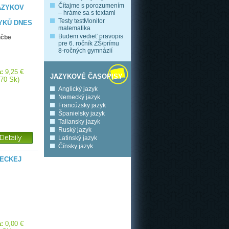
Čítajme s porozumením
AZYKOV
– hráme sa s textami
Testy testMonitor
ZYKŮ DNES
matematika
Budem vedieť pravopis
učbe
pre 6. ročník ZŠ/prímu
8-ročných gymnázií
:
9,25 €
JAZYKOVÉ ČASOPISY
,70 Sk)
Anglický jazyk
Nemecký jazyk
Francúzsky jazyk
Španielsky jazyk
Taliansky jazyk
Ruský jazyk
Latinský jazyk
Čínsky jazyk
MECKEJ
:
0,00 €