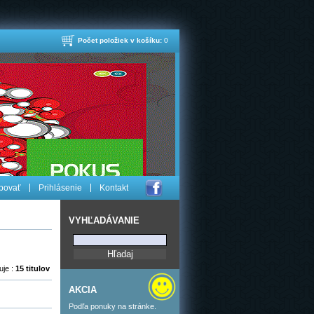
Počet položiek v košíku:
0
povať
Prihlásenie
Kontakt
VYHĽADÁVANIE
uje :
15 titulov
AKCIA
Podľa ponuky na stránke.