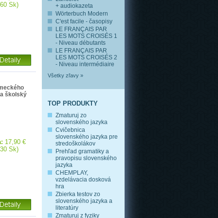
,60 Sk)
+ audiokazeta
Wörterbuch Modern
C'est facile - časopisy
LE FRANÇAIS PAR
LES MOTS CROISÉS 1
- Niveau débutants
LE FRANÇAIS PAR
LES MOTS CROISÉS 2
- Niveau intermédiaire
Všetky zľavy »
emeckého
na školský
TOP PRODUKTY
Zmaturuj zo
slovenského jazyka
Cvičebnica
slovenského jazyka pre
:
17,90 €
stredoškolákov
,30 Sk)
Prehľad gramatiky a
pravopisu slovenského
jazyka
CHEMPLAY,
vzdelávacia dosková
hra
Zbierka testov zo
slovenského jazyka a
literatúry
Zmaturuj z fyziky