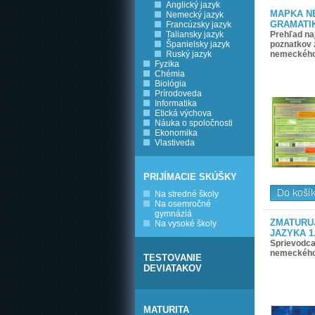
Anglický jazyk
MAPKA N
Nemecký jazyk
GRAMATIK
Francúzsky jazyk
Taliansky jazyk
Prehľad naj
Španielsky jazyk
poznatkov 
Ruský jazyk
nemeckého
Fyzika
Chémia
Biológia
Prírodoveda
Informatika
Etická výchova
Náuka o spoločnosti
Ekonomika
Vlastiveda
PRIJÍMACIE SKÚŠKY
Na stredné školy
Na osemročné
gymnáziá
ZMATURU
Na vysoké školy
JAZYKA 1
Sprievodca
nemeckého
TESTOVANIE
DEVIATAKOV
MATURITA