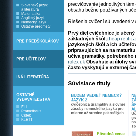
precvičovanie jednotlivých té
Slovenský jazyk
obsahu bežne používaných učeb
a literatúra
Matematika
Anglický jazyk
Riešenia cvičení sú uvedené v 
Nemecký jazyk
Ostatné predmety
Prvý diel cvičebnice je učený
základných škôl,
cheap replic
PRE PREDŠKOLÁKOV
jazykových škôl a ich učiteľo
pripravujúcich sa na maturit
učiva gramatiky, potrebného n
PRE UČITEĽOV
rolex uk
Obsahuje aj úlohy s
často vyskytujú v externej čas
INÁ LITERATÚRA
Súvisiace tituly
OSTATNÉ
BUDEM VEDIEŤ NEMECKÝ
N
VYDAVATEĽSTVÁ
JAZYK 2
Z
cvičebnica gramatiky a slovnej
ŠK
ELI
zásoby nemeckého jazyka pre
A
Prometheus
mierne až stredne pokročilých
Uč
Cideb
gr
KLETT
no
sp
Pôvodná cena: