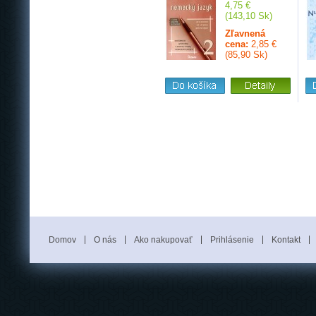
4,75 €
(143,10 Sk)
Zľavnená
cena:
2,85 €
(85,90 Sk)
Domov
O nás
Ako nakupovať
Prihlásenie
Kontakt