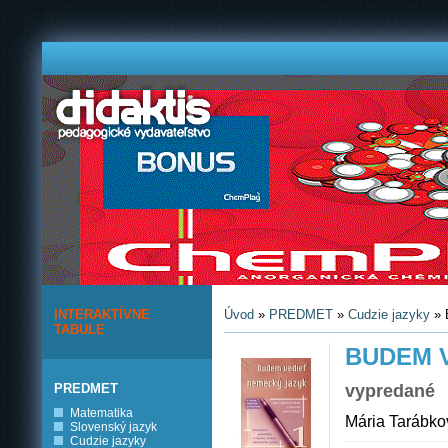
INTERAKTÍVNE
Úvod
»
PREDMET
»
Cudzie jazyky
» 
TABULE
BUDEM V
PREDMET
vypredané
Matematika
Mária Tarábko
Slovenský jazyk
Cudzie jazyky