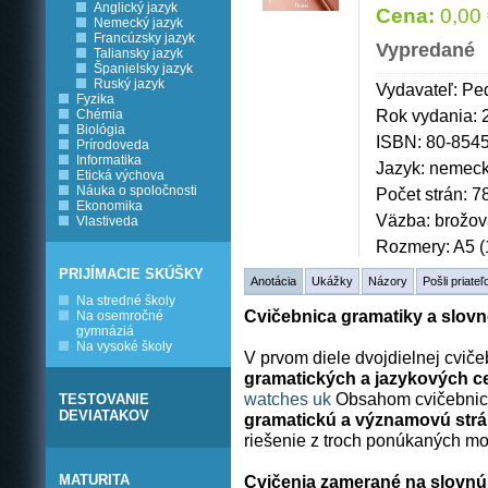
Anglický jazyk
Cena:
0,00 
Nemecký jazyk
Francúzsky jazyk
Vypredané
Taliansky jazyk
Španielsky jazyk
Ruský jazyk
Vydavateľ: Pe
Fyzika
Rok vydania: 
Chémia
Biológia
ISBN: 80-854
Prírodoveda
Informatika
Jazyk: nemec
Etická výchova
Náuka o spoločnosti
Počet strán: 7
Ekonomika
Väzba: brožo
Vlastiveda
Rozmery: A5 (
PRIJÍMACIE SKÚŠKY
Anotácia
Ukážky
Názory
Pošli priateľ
Na stredné školy
Cvičebnica gramatiky a slov
Na osemročné
gymnáziá
Na vysoké školy
V prvom diele dvojdielnej cvič
gramatických a jazykových c
watches uk
Obsahom cvičebni
TESTOVANIE
DEVIATAKOV
gramatickú a významovú str
riešenie z troch ponúkaných mo
MATURITA
Cvičenia zamerané na slovnú