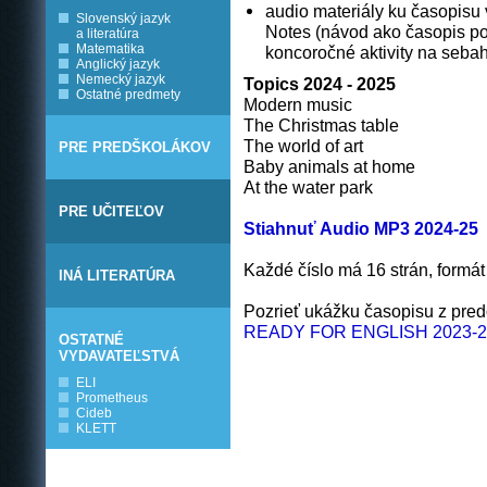
audio materiály ku časopisu 
Slovenský jazyk
Notes (návod ako časopis po
a literatúra
Matematika
koncoročné
aktivity na seba
Anglický jazyk
Nemecký jazyk
Topics 2024 - 2025
Ostatné predmety
Modern music
The Christmas table
The world of art
PRE PREDŠKOLÁKOV
Baby animals at home
At the water park
PRE UČITEĽOV
Stiahnuť Audio MP3 2024-25
Každé číslo má 16 strán, formát
INÁ LITERATÚRA
Pozrieť ukážku časopisu z pre
READY FOR ENGLISH 2023-2
OSTATNÉ
VYDAVATEĽSTVÁ
ELI
Prometheus
Cideb
KLETT