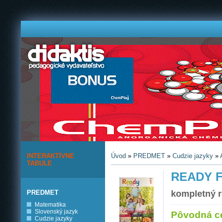
INTERAKTÍVNE
Úvod
»
PREDMET
»
Cudzie jazyky
»
TABULE
READY F
PREDMET
kompletný ro
Matematika
Slovenský jazyk
Pôvodná c
Cudzie jazyky