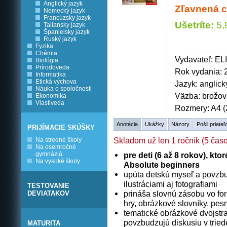
Anglický jazyk
Zľavnená c
Nemecký jazyk
Francúzsky jazyk
Ušetríte:
5,
Taliansky jazyk
Španielsky jazyk
Ruský jazyk
Fyzika
Chémia
Vydavateľ: ELI
Biológia
Prírodoveda
Rok vydania: 
Informatika
Etická výchova
Jazyk: anglick
Náuka o spoločnosti
Väzba: brožo
Ekonomika
Vlastiveda
Rozmery: A4 (
Anotácia
Ukážky
Názory
Pošli priateľ
PRIJÍMACIE SKÚŠKY
Skladom už len 1 ročník (5 čas
Na stredné školy
Na osemročné
gymnáziá
pre deti (6 až 8 rokov), kto
Na vysoké školy
Absolute beginners
upúta detskú myseľ a povzbu
ilustráciami aj fotografiami
TESTOVANIE
prináša slovnú zásobu vo form
DEVIATAKOV
hry, obrázkové slovníky, pes
tematické obrázkové dvojstr
povzbudzujú diskusiu v tried
MATURITA