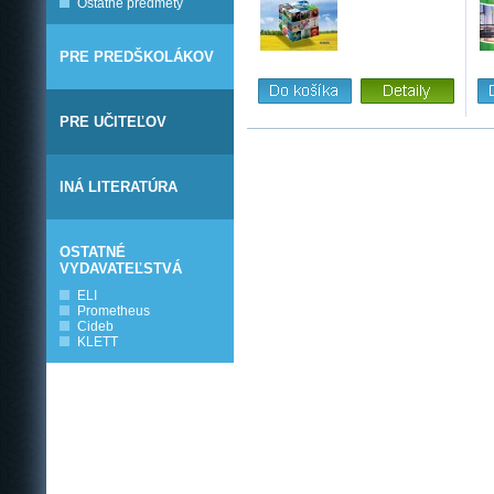
Ostatné predmety
PRE PREDŠKOLÁKOV
PRE UČITEĽOV
INÁ LITERATÚRA
OSTATNÉ
VYDAVATEĽSTVÁ
ELI
Prometheus
Cideb
KLETT