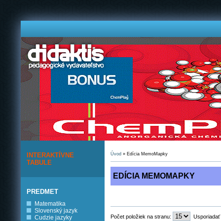
INTERAKTÍVNE
Úvod
» Edícia MemoMapky
TABULE
EDÍCIA MEMOMAPKY
PREDMET
Matematika
Slovenský jazyk
Počet položiek na stranu:
Usporiadať
Cudzie jazyky