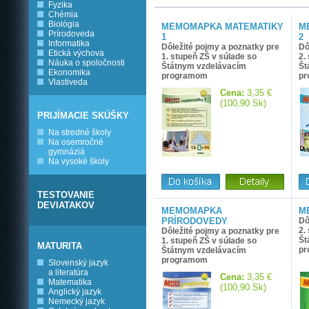
Fyzika
Chémia
Biológia
MEMOMAPKA MATEMATIKY
M
Prírodoveda
1
2
Informatika
Dôležité pojmy a poznatky pre
Dô
Etická výchova
1. stupeň ZŠ v súlade so
2.
Náuka o spoločnosti
Štátnym vzdelávacím
Št
Ekonomika
programom
pr
Vlastiveda
Cena:
3,35 €
(100,90 Sk)
PRIJÍMACIE SKÚŠKY
Na stredné školy
Na osemročné
gymnáziá
Na vysoké školy
TESTOVANIE
DEVIATAKOV
MEMOMAPKA
M
PRÍRODOVEDY
Dô
2.
Dôležité pojmy a poznatky pre
Št
1. stupeň ZŠ v súlade so
MATURITA
pr
Štátnym vzdelávacím
programom
Slovenský jazyk
a literatúra
Cena:
3,35 €
Matematika
(100,90 Sk)
Anglický jazyk
Nemecký jazyk