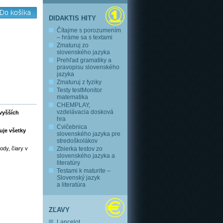
DIDAKTIS HITY
Čítajme s porozumením
– hráme sa s textami
Zmaturuj zo
slovenského jazyka
Prehľad gramatiky a
pravopisu slovenského
jazyka
Zmaturuj z fyziky
Testy testMonitor
matematika
CHEMPLAY,
vzdelávacia dosková
vyšších
hra
Cvičebnica
uje všetky
slovenského jazyka pre
stredoškolákov
ody, čiary v
Zbierka testov zo
slovenského jazyka a
literatúry
Testami k maturite –
Slovenský jazyk
a literatúra
ZĽAVY
Lancelot