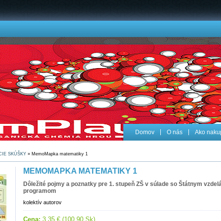
Domov
O nás
Ako naku
CIE SKÚŠKY
» MemoMapka matematiky 1
MEMOMAPKA MATEMATIKY 1
Dôležité pojmy a poznatky pre 1. stupeň ZŠ v súlade so Štátnym vzde
programom
kolektív autorov
Cena:
3,35 € (100,90 Sk)