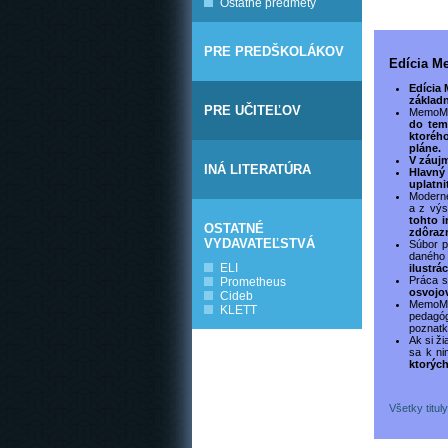
Ostatné predmety
PRE PREDŠKOLÁKOV
Edícia 
Edícia
základn
PRE UČITEĽOV
MemoM
do tem
ktoréh
pláne.
V záuj
INÁ LITERATÚRA
Hlavný
uplatni
Moderné
a z výs
tohto i
OSTATNÉ
zdôraz
VYDAVATEĽSTVÁ
Súbor p
daného
ELI
ilustrá
Práca 
Prometheus
osvojov
Cideb
MemoMa
KLETT
pedagóg
poznatk
Ak si ž
sa k ni
ktorých
Všetky titu