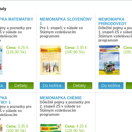
tuly
KA MATEMATIKY
MEMOMAPKA SLOVENČINY
MEMOMAPKA
1
PRÍRODOVEDY
ojmy a poznatky pre
Pre 1. stupeň, v súlade so
Dôležité pojmy a po
Š v súlade so
Štátnym vzdelávacím
1. stupeň ZŠ v súla
zdelávacím
programom
Štátnym vzdelávac
m
programom
Cena:
4,25 €
Cena:
3,35 €
Cena
(128,00 Sk)
(100,90 Sk)
(100
PKA
MEMOMAPKA CHÉMIE
IKY 1
Dôležité pojmy a poznatky pre
2. stupeň ZŠ v súlade so
ojmy a poznatky pre
Štátnym vzdelávacím
Š v súlade so
programom
zdelávacím
m
Cena:
3,35 €
Cena:
4,25 €
(100,90 Sk)
(128,00 Sk)