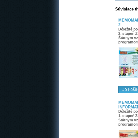
Súvisiace ti
MEMOMAP
2
Dôležité p
2. stupeň Z
Štátnym v
programo
MEMOMA
INFORMAT
Dôležité p
1. stupeň Z
Štátnym v
programo