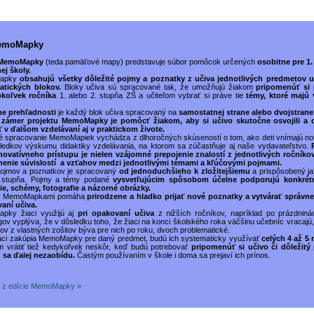
MemoMapky
 MemoMapky
(teda pamäťové mapy) predstavuje súbor pomôcok určených
osobitne pre 1.
ej školy.
apky
obsahujú všetky dôležité pojmy a poznatky z učiva jednotlivých predmetov 
atických blokov.
Bloky učiva sú spracované tak, že umožňujú žiakom
pripomenúť si
okoľvek ročníka
1. alebo 2. stupňa ZŠ a učiteľom vybrať si práve tie
témy, ktoré majú
me prehľadnosti
je každý blok učiva spracovaný na
samostatnej strane alebo dvojstrane
 zámer projektu MemoMapky je pomôcť žiakom, aby si učivo skutočne osvojili a 
ť v ďalšom vzdelávaní aj v praktickom živote.
 spracovanie MemoMapiek vychádza z dlhoročných skúseností o tom, ako deti vnímajú n
ledkov výskumu didaktiky vzdelávania, na ktorom sa zúčastňuje aj naše vydavateľstvo.
novatívneho prístupu je nielen vzájomné prepojenie znalostí z jednotlivých ročníkov
nenie súvislostí a vzťahov medzi jednotlivými témami a kľúčovými pojmami.
ojmov a poznatkov je spracovaný
od jednoduchšieho k zložitejšiemu
a prispôsobený ja
 stupňa. Pojmy a témy podané
vysvetľujúcim spôsobom účelne podporujú konkrétn
cie, schémy, fotografie a názorné obrázky.
s MemoMapkami pomáha
prirodzene a hladko prijať nové poznatky a vytvárať správne
aní učiva.
pky žiaci využijú aj
pri opakovaní učiva
z nižších ročníkov, napríklad po prázdniná
ov vyplýva, že v dôsledku toho, že žiaci na konci školského roka väčšinu učebníc vracajú
ov z vlastných zošitov býva pre nich po roku, dvoch problematické.
iaci zakúpia MemoMapky pre daný predmet, budú ich systematicky využívať
celých 4 až 5 
m vrátiť tiež kedykoľvek neskôr, keď budú potrebovať
pripomenúť si učivo či dôležitý
 sa ďalej nezaobídu.
Častým používaním v škole i doma sa prejaví ich prínos.
ly z edície MemoMapky »