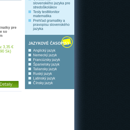
slovenského jazyka pre
stredoškolákov
Testy testMonitor
matematika
Prehľad gramatiky a
pravopisu slovenského
znatky pre
jazyka
de so
ím
JAZYKOVÉ ČASOPISY
:
3,35 €
Anglický jazyk
,90 Sk)
Nemecký jazyk
Francúzsky jazyk
Španielsky jazyk
Taliansky jazyk
Ruský jazyk
Latinský jazyk
Čínsky jazyk