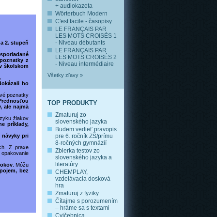
+ audiokazeta
Wörterbuch Modern
C'est facile - časopisy
LE FRANÇAIS PAR
LES MOTS CROISÉS 1
- Niveau débutants
 a 2. stupeň
LE FRANÇAIS PAR
usporiadané
LES MOTS CROISÉS 2
 poznatky z
- Niveau intermédiaire
 v školskom
Všetky zľavy »
.
dokázali ho
ové poznatky
Prednosťou
TOP PRODUKTY
, ale najmä
Zmaturuj zo
zyku žiakov
slovenského jazyka
e príklady,
Budem vedieť pravopis
 návyky pri
pre 6. ročník ZŠ/prímu
8-ročných gymnázií
ch. Z praxe
Zbierka testov zo
, opakovanie
slovenského jazyka a
literatúry
rokov
. Môžu
 pojem, bez
CHEMPLAY,
vzdelávacia dosková
hra
Zmaturuj z fyziky
Čítajme s porozumením
– hráme sa s textami
Cvičebnica