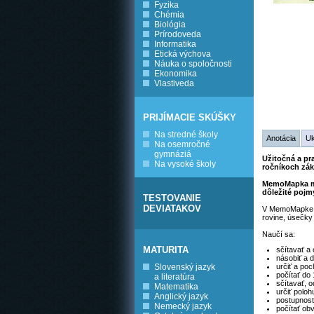
Fyzika
Chémia
Biológia
Prírodoveda
Informatika
Etická výchova
Náuka o spoločnosti
Ekonomika
Vlastiveda
PRIJÍMACIE SKÚŠKY
Na stredné školy
Anotácia
U
Na osemročné
gymnáziá
Užitočná a pr
Na vysoké školy
ročníkoch zák
MemoMapka m
dôležité pojmy
TESTOVANIE
DEVIATAKOV
V MemoMapke ma
rovine, úsečky 
Naučí sa:
MATURITA
sčítavať a
násobiť a de
Slovenský jazyk
určiť a po
počítať do 
a literatúra
sčítavať, o
Matematika
určiť poloh
Anglický jazyk
postupnosť
Nemecký jazyk
počítať ob