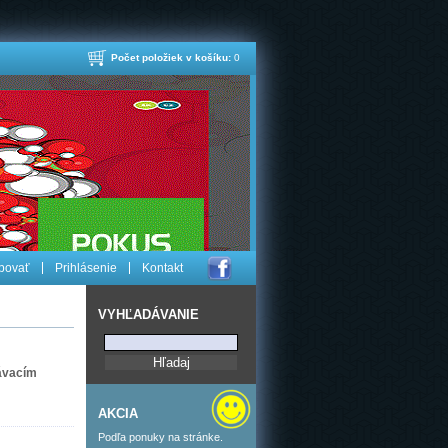
Počet položiek v košíku:
0
povať
Prihlásenie
Kontakt
VYHĽADÁVANIE
lávacím
AKCIA
Podľa ponuky na stránke.