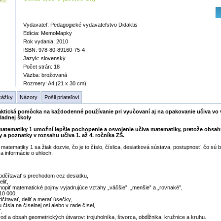
Vydavateľ: Pedagogické vydavateľstvo Didaktis
Edícia: MemoMapky
Rok vydania: 2010
ISBN: 978-80-89160-75-4
Jazyk: slovenský
Počet strán: 18
Väzba: brožovaná
Rozmery: A4 (21 x 30 cm)
kážky
Názory
Pošli priateľovi
aktická pomôcka na každodenné používanie pri vyučovaní aj na opakovanie učiva vo 
ladnej školy
atematiky 1
umožní lepšie pochopenie a osvojenie učiva matematiky, pretože
obsah
 a poznatky v rozsahu učiva 1. až 4. ročníka ZŠ.
tematiky 1 sa žiak dozvie, čo je to číslo, číslica, desiatková sústava, postupnosť, čo sú b
a informácie o uhloch.
 odčítavať s prechodom cez desiatku,
liť,
chopiť matematické pojmy vyjadrujúce vzťahy „väčšie”, „menšie” a „rovnaké”,
10 000,
dčítavať, deliť a merať úsečky,
u čísla na číselnej osi alebo v rade čísel,
,
vod a obsah geometrických útvarov: trojuholníka, štvorca, obdĺžnika, kružnice a kruhu.