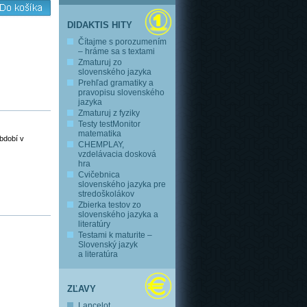
DIDAKTIS HITY
Čítajme s porozumením
– hráme sa s textami
Zmaturuj zo
slovenského jazyka
Prehľad gramatiky a
pravopisu slovenského
jazyka
Zmaturuj z fyziky
Testy testMonitor
matematika
období v
CHEMPLAY,
vzdelávacia dosková
hra
Cvičebnica
slovenského jazyka pre
stredoškolákov
Zbierka testov zo
slovenského jazyka a
literatúry
Testami k maturite –
Slovenský jazyk
a literatúra
ZĽAVY
Lancelot