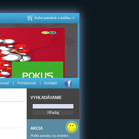
Počet položiek v košíku:
0
povať
Prihlásenie
Kontakt
VYHĽADÁVANIE
AKCIA
Podľa ponuky na stránke.