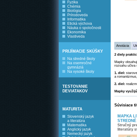
Fyzika
Chémia
Biológia
Prírodoveda
Informatika
Etická výchova
Náuka o spoločnosti
Ekonomika
Vlastiveda
Anotácia
U
PRIJÍMACIE SKÚŠKY
2 diely prakt
Na stredné školy
Mapky obsahujú 
Na osemročné
rozsahu učiva s
gymnáziá
Na vysoké školy
1. diel:
starove
a romantizmus,
2. diel:
realizm
TESTOVANIE
DEVIATAKOV
Mapky využijú
Súvisiace ti
MATURITA
MAPKA L
Slovenský jazyk
STREDNÉ
a literatúra
Stručný pr
Matematika
literatúry 
Anglický jazyk
Nemecký jazyk