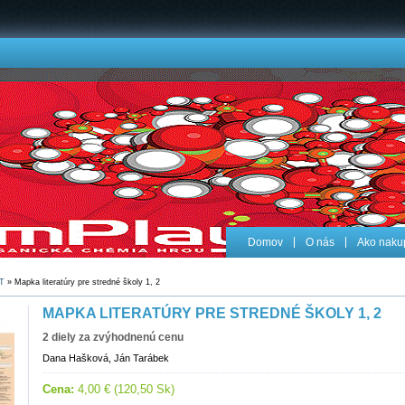
Domov
O nás
Ako naku
T
» Mapka literatúry pre stredné školy 1, 2
MAPKA LITERATÚRY PRE STREDNÉ ŠKOLY 1, 2
2 diely za zvýhodnenú cenu
Dana Hašková, Ján Tarábek
Cena:
4,00 € (120,50 Sk)