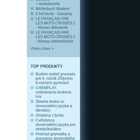
+ audiokazeta
Wörterbuch Modern
C'est facile - časopisy
LE FRANÇAIS PAR
LES MOTS CROISÉS 1
- Niveau débutants
LE FRANÇAIS PAR
LES MOTS CROISÉS 2
- Niveau intermédiaire
Všetky zľavy »
TOP PRODUKTY
Budem vedieť pravopis
pre 6. ročník ZŠ/prímu
8-ročných gymnázií
CHEMPLAY,
vzdelávacia dosková
hra
Zbierka testov zo
slovenského jazyka a
literatúry
Zmaturuj z fyziky
Cvičebnica
slovenského jazyka pre
stredoškolákov
Prehľad gramatiky a
pravopisu slovenského