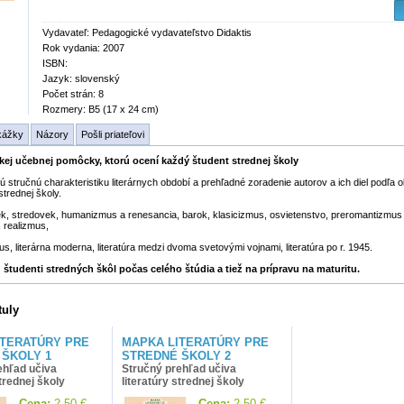
Vydavateľ: Pedagogické vydavateľstvo Didaktis
Rok vydania: 2007
ISBN:
Jazyk: slovenský
Počet strán: 8
Rozmery: B5 (17 x 24 cm)
kážky
Názory
Pošli priateľovi
ickej učebnej pomôcky, ktorú ocení každý študent strednej školy
stručnú charakteristiku literárnych období a prehľadné zoradenie autorov a ich diel podľa 
trednej školy.
k, stredovek, humanizmus a renesancia, barok, klasicizmus, osvietenstvo, preromantizmus
 realizmus,
us, literárna moderna, literatúra medzi dvoma svetovými vojnami, literatúra po r. 1945.
 študenti stredných škôl počas celého štúdia a tiež na prípravu na maturitu.
tuly
ITERATÚRY PRE
MAPKA LITERATÚRY PRE
 ŠKOLY 1
STREDNÉ ŠKOLY 2
ehľad učiva
Stručný prehľad učiva
strednej školy
literatúry strednej školy
Cena:
2,50 €
Cena:
2,50 €