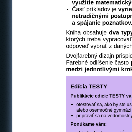
využitie matematický
Časť príkladov je
vyri
netradičnými postupm
a spájanie poznatkov
Kniha obsahuje
dva typ
ktorých treba vypracovať
odpoveď vybrať z daných
Dvojfarebný dizajn prispi
Farebné odlíšenie často
medzi jednotlivými kro
Edícia TESTY
Publikácie edície TESTY v
otestovať sa, ako by ste u
alebo osemročné gymnáz
pripraviť sa na vedomostný
Ponúkame vám: