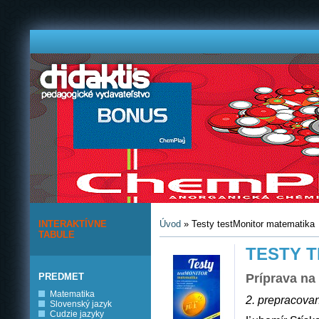
INTERAKTÍVNE
Úvod
» Testy testMonitor matematika
TABULE
TESTY 
PREDMET
Príprava na 
Matematika
2. prepracova
Slovenský jazyk
Cudzie jazyky