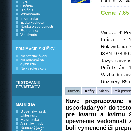
Ľubomír Stísk
Fyzika
Chémia
Biológia
Cena:
7,65 
Prírodoveda
Informatika
Etická výchova
Náuka o spoločnosti
Ekonomika
Vydavateľ: Pe
Vlastiveda
Edícia: TEST
Rok vydania: 
PRIJÍMACIE SKÚŠKY
ISBN: 978-80
Na stredné školy
Jazyk: sloven
Na osemročné
gymnáziá
Počet strán: 1
Na vysoké školy
Väzba: brožo
Rozmery: B5 (
TESTOVANIE
DEVIATAKOV
Anotácia
Ukážky
Názory
Pošli priateľ
Nové prepracované v
MATURITA
usporiadaných do testo
Slovenský jazyk
pre kvartu a kvintu 
a literatúra
Matematika
upevnenie vedomostí
z
Anglický jazyk
boli vymenené či prepr
Nemecký jazyk