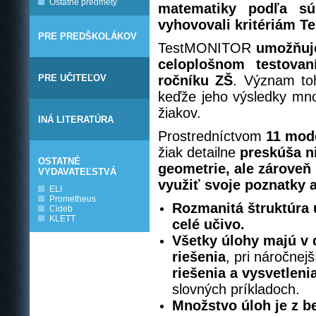
Ostatné predmety
matematiky podľa sú
vyhovovali kritériám Te
PRE PREDŠKOLÁKOV
TestMONITOR
umožňuje
celoplošnom testovan
PRE UČITEĽOV
ročníku ZŠ
. Význam toh
keďže jeho výsledky mnoh
žiakov.
INÁ LITERATÚRA
Prostredníctvom
11 mod
žiak detailne
preskúša ni
OSTATNÉ
geometrie, ale zárove
VYDAVATEĽSTVÁ
využiť svoje poznatky a
ELI
Prometheus
Rozmanitá štruktúra 
Cideb
KLETT
celé učivo.
Všetky úlohy majú v 
riešenia
, pri náročnej
riešenia a vysvetlenia
slovných príkladoch.
Množstvo úloh je z b