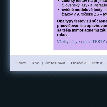
zbierky testov na prijím
Slovenský jazyk a literatú
cvičné modelové testy
na
žiakov v 9. ročníku ZŠ –
M
Oba typy testov sú súčasne
precvičovanie a upevňovanie
sa tešia mimoriadnemu záujm
rokov.
Všetky tituly z edície TESTY 
Domov
O nás
Ako nakupovať
Prihlásenie
Kontakt