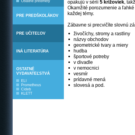
Ostatné predmety
opakujú v sérii
5 krížoviek
, tak
Okamžité porozumenie a ľahké 
každej témy.
PRE PREDŠKOLÁKOV
Zábavne si precvičíte slovnú zá
živočíchy, stromy a rastliny
PRE UČITEĽOV
názvy obchodov
geometrické tvary a miery
hudba
INÁ LITERATÚRA
športové potreby
v divadle
v nemocnici
OSTATNÉ
vesmír
VYDAVATEĽSTVÁ
prídavné mená
ELI
slovesá a pod.
Prometheus
Cideb
KLETT