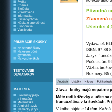
kolektív autor
Fyzika
Chémia
Biológia
Pôvodná c
Prírodoveda
Informatika
Zľavnená c
Etická výchova
Náuka o spoločnosti
Ušetríte:
4,
Ekonomika
Vlastiveda
PRIJÍMACIE SKÚŠKY
Vydavateľ: ELI
Na stredné školy
ISBN: 97-88-
Na osemročné
gymnáziá
Jazyk: francúz
Na vysoké školy
Počet strán: 9
Väzba: brožo
TESTOVANIE
Rozmery: B5 (
DEVIATAKOV
Anotácia
Ukážky
Názory
Pošli priateľ
MATURITA
Zľava - knihy majú nepatrne
Slovenský jazyk
Máte radi krížovky a učíte sa
a literatúra
francúzština v krížovkách.
Pr
Matematika
Anglický jazyk
V knihe nájdete
14 tém
. Každá
Nemecký jazyk