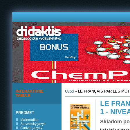
INTERAKTÍVNE
Úvod
» LE FRANÇAIS PAR LES MOTS 
TABULE
LE FRAN
1 - NIV
PREDMET
Matematika
Skladom po
Slovenský jazyk
Cudzie jazyky