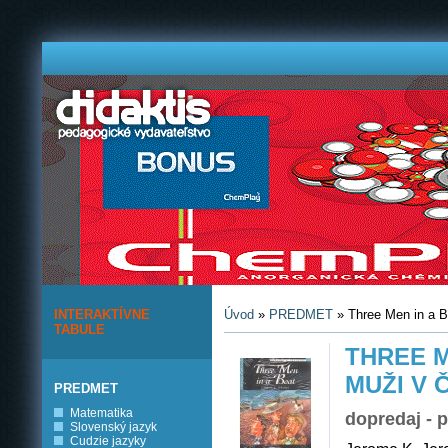
INTERAKTÍVNE
Úvod
»
PREDMET
» Three Men in a B
TABULE
THREE M
MUŽI V 
PREDMET
Matematika
dopredaj - 
Slovenský jazyk
Cudzie jazyky