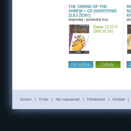
THE TAMING OF THE
M
SHREW + CD (SKROTENIE
N
ZLEJ ŽENY)
KR
dopredaj - posledný kus
do
Cena:
12,22 €
(368,10 Sk)
Domov
O nás
Ako nakupovať
Prihlásenie
Kontakt