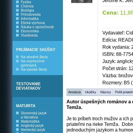
Jerome K. Je
Fyzika
Chémia
Biológia
Cena:
11,95
Prírodoveda
Informatika
Etická výchova
Náuka o spoločnosti
Ekonomika
Vydavateľ: Ci
Vlastiveda
Edícia: REA
Rok vydania: 
PRIJÍMACIE SKÚŠKY
ISBN: 88-775
Na stredné školy
Jazyk: anglick
Na osemročné
gymnáziá
Počet strán: 1
Na vysoké školy
Väzba: brožo
Rozmery: B5 (
TESTOVANIE
DEVIATAKOV
Anotácia
Ukážky
Názory
Pošli priateľ
Autor úspešných románov a d
MATURITA
Temža.
Slovenský jazyk
a literatúra
Je to príbeh troch mužov a ich 
Matematika
priateľmi na rieke Temža. Dobrod
Anglický jazyk
jednoduchým jazykom a humorom
Nemecký jazyk