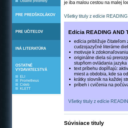
Ostatné predmety
je iba malou cestou na malej lod
PRE PREDŠKOLÁKOV
Všetky tituly z edície READI
Edícia READING AND 
PRE UČITEĽOV
edícia približuje čitateľo
cudzojazyčné literárne die
INÁ LITERATÚRA
motivuje k zdokonaľovani
originálne diela sú prero
stupňom ovládania jazyka 
OSTATNÉ
text príbehu dopĺňajú: akt
VYDAVATEĽSTVÁ
miest a obdobia, kde sa od
ELI
krátky slovník na každej s
Prometheus
príbeh i cvičenia na počú
Cideb
KLETT
Všetky tituly z edície REA
Súvisiace tituly