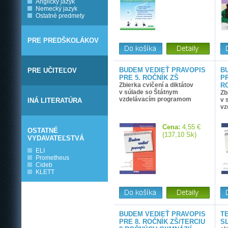
Anglický jazyk
Nemecký jazyk
Ostatné predmety
PRE PREDŠKOLÁKOV
BUDEM VEDIEŤ PRAVOPIS
B
PRE UČITEĽOV
PRE 5. ROČNÍK ZŠ
PR
Zbierka cvičení a diktátov
R
v súlade so Štátnym
Zb
vzdelávacím programom
v 
INÁ LITERATÚRA
vz
Cena:
4,55 €
OSTATNÉ
(137,10 Sk)
VYDAVATEĽSTVÁ
ELI
Prometheus
Cideb
KLETT
BUDEM VEDIEŤ PRAVOPIS
T
PRE 8. ROČNÍK ZŠ/TERCIU
S