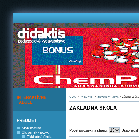
INTERAKTÍVNE
Úvod
»
PREDMET
»
Slovenský jazyk
» Základná ško
TABULE
ZÁKLADNÁ ŠKOLA
PREDMET
Matematika
Počet položiek na stranu:
Usporiadať
Slovenský jazyk
Základná škola