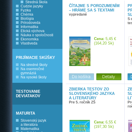
Stredná škola
ČÍTAJME S POROZUMENÍM
P
Cudzie jazyky
– HRÁME SA S TEXTAMI
P
Fyzika
Chémia
vypredané
S
Biológia
S 
Prírodoveda
te
Informatika
Etická výchova
Náuka o spoločnosti
Cena:
5,45 €
Ekonomika
(164,20 Sk)
Vlastiveda
PRIJÍMACIE SKÚŠKY
Na stredné školy
Na osemročné
gymnáziá
Na vysoké školy
ZBIERKA TESTOV ZO
Z
TESTOVANIE
SLOVENSKÉHO JAZYKA
S
DEVIATAKOV
A LITERATÚRY
L
Pre 5. ročník ZŠ
Pr
ro
MATURITA
Slovenský jazyk
Cena:
6,55 €
a literatúra
(197,30 Sk)
Matematika