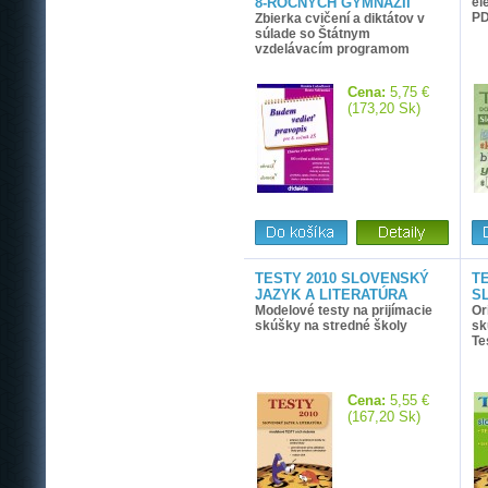
8-ROČNÝCH GYMNÁZIÍ
el
P
Zbierka cvičení a diktátov v
súlade so Štátnym
vzdelávacím programom
Cena:
5,75 €
(173,20 Sk)
TESTY 2010 SLOVENSKÝ
TE
JAZYK A LITERATÚRA
S
Modelové testy na prijímacie
Or
skúšky na stredné školy
sk
Te
Cena:
5,55 €
(167,20 Sk)