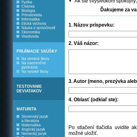
Ak ste svýsledkom spokojný, 
Fyzika
Chémia
Ďakujeme za vaš
Biológia
Prírodoveda
Informatika
Etická výchova
1. Názov príspevku:
Náuka o spoločnosti
Ekonomika
Vlastiveda
2. Váš názor:
PRIJÍMACIE SKÚŠKY
Na stredné školy
Na osemročné
gymnáziá
Na vysoké školy
3. Autor (meno, prezývka aleb
TESTOVANIE
DEVIATAKOV
4. Oblasť (odkiaľ ste):
MATURITA
Slovenský jazyk
a literatúra
Matematika
Po stlačení tlačidla uvidíte
Anglický jazyk
možné uložiť.
Nemecký jazyk