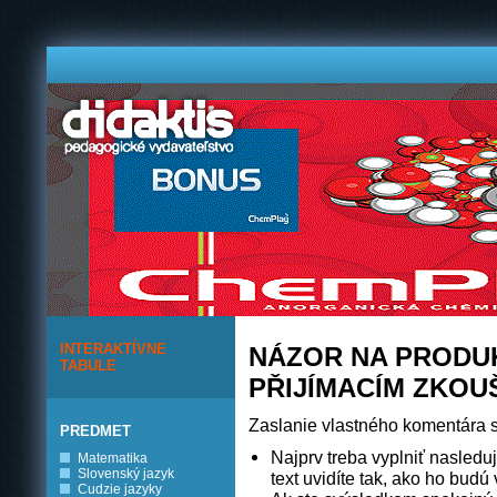
INTERAKTÍVNE
NÁZOR NA PRODUKT
TABULE
PŘIJÍMACÍM ZKOU
Zaslanie vlastného komentára s
PREDMET
Najprv treba vyplniť nasleduj
Matematika
Slovenský jazyk
text uvidíte tak, ako ho budú v
Cudzie jazyky