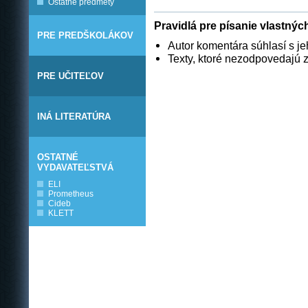
Ostatné predmety
Pravidlá pre písanie vlastný
PRE PREDŠKOLÁKOV
Autor komentára súhlasí s j
Texty, ktoré nezodpovedajú
PRE UČITEĽOV
INÁ LITERATÚRA
OSTATNÉ
VYDAVATEĽSTVÁ
ELI
Prometheus
Cideb
KLETT