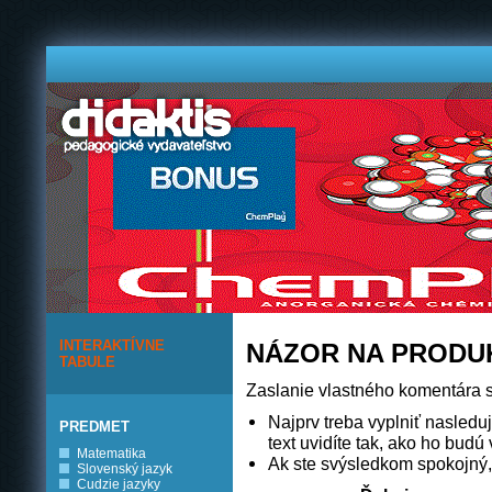
INTERAKTÍVNE
NÁZOR NA PRODU
TABULE
Zaslanie vlastného komentára s
Najprv treba vyplniť nasleduj
PREDMET
text uvidíte tak, ako ho budú v
Matematika
Ak ste svýsledkom spokojný, 
Slovenský jazyk
Cudzie jazyky