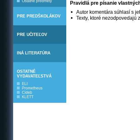
Ostatné predmety
Pravidlá pre písanie vlastný
Autor komentára súhlasí s j
PRE PREDŠKOLÁKOV
Texty, ktoré nezodpovedajú
PRE UČITEĽOV
INÁ LITERATÚRA
OSTATNÉ
VYDAVATEĽSTVÁ
ELI
Prometheus
Cideb
KLETT