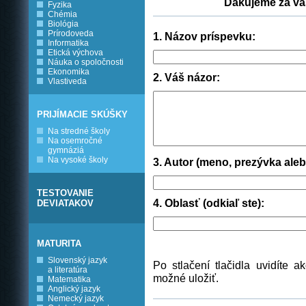
Ďakujeme za vaš
Fyzika
Chémia
Biológia
Prírodoveda
1. Názov príspevku:
Informatika
Etická výchova
Náuka o spoločnosti
Ekonomika
2. Váš názor:
Vlastiveda
PRIJÍMACIE SKÚŠKY
Na stredné školy
Na osemročné
gymnáziá
Na vysoké školy
3. Autor (meno, prezývka aleb
TESTOVANIE
4. Oblasť (odkiaľ ste):
DEVIATAKOV
MATURITA
Slovenský jazyk
Po stlačení tlačidla uvidíte
a literatúra
možné uložiť.
Matematika
Anglický jazyk
Nemecký jazyk