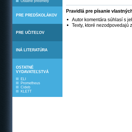
Ostatné predmety
Pravidlá pre písanie vlastný
PRE PREDŠKOLÁKOV
Autor komentára súhlasí s j
Texty, ktoré nezodpovedajú
PRE UČITEĽOV
INÁ LITERATÚRA
OSTATNÉ
VYDAVATEĽSTVÁ
ELI
Prometheus
Cideb
KLETT