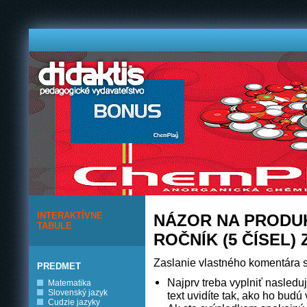
INTERAKTÍVNE
NÁZOR NA PRODUK
TABULE
ROČNÍK (5 ČÍSEL) 
Zaslanie vlastného komentára s
PREDMET
Najprv treba vyplniť nasleduj
Matematika
Slovenský jazyk
text uvidíte tak, ako ho budú v
Cudzie jazyky