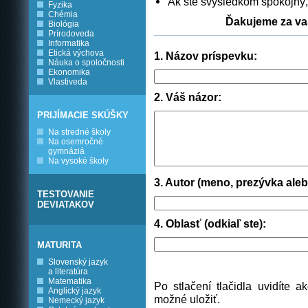
Ak ste svýsledkom spokojný, 
Fyzika
Chémia
Ďakujeme za vaš
Biológia
Prírodoveda
Informatika
Etická výchova
1. Názov príspevku:
Náuka o spoločnosti
Ekonomika
Vlastiveda
2. Váš názor:
PRIJÍMACIE SKÚŠKY
Na stredné školy
Na osemročné
gymnáziá
Na vysoké školy
3. Autor (meno, prezývka aleb
TESTOVANIE
DEVIATAKOV
4. Oblasť (odkiaľ ste):
MATURITA
Slovenský jazyk
a literatúra
Matematika
Po stlačení tlačidla uvidíte
Anglický jazyk
možné uložiť.
Nemecký jazyk